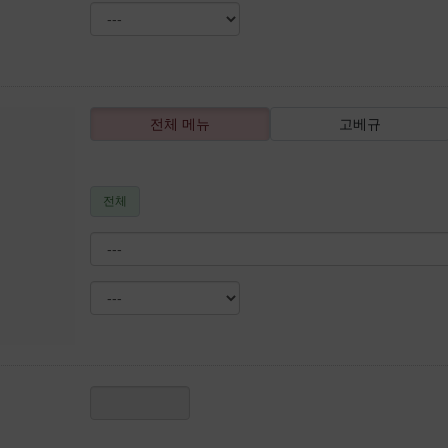
전체 메뉴
고베규
전체