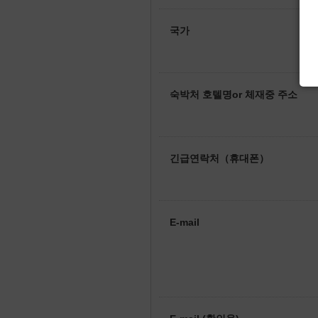
국가
숙박처 호텔명or 체재중 주소
긴급연락처（휴대폰）
E-mail