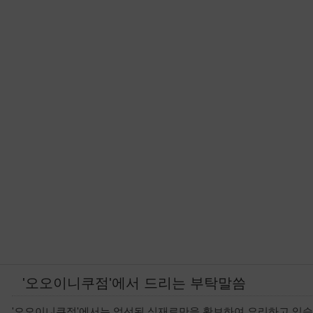
'오오이니쿠점'에서 드리는 부탁말씀
'오오이니쿠점'에서는 엄선된 식재료만을 확보하여 요리하고 있습