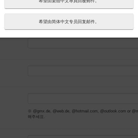
希望由繁體中文專員回覆郵件。
---
希望由简体中文专员回复邮件。
※ @gmx.de, @web.de, @hotmail.com, @outlook.com
해주세요.