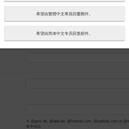
希望由繁體中文專員回覆郵件。
---
希望由简体中文专员回复邮件。
※ @gmx.de, @web.de, @hotmail.com, @outlook.com
해주세요.