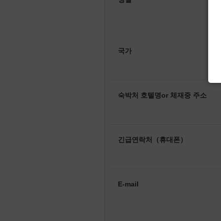
국가
숙박처 호텔명or 체재중 주소
긴급연락처（휴대폰）
E-mail