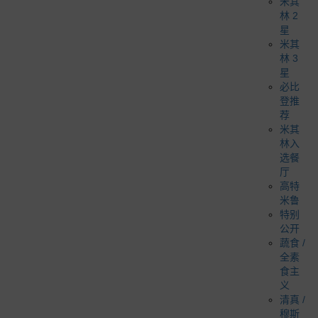
米其
林 2
星
米其
林 3
星
必比
登推
荐
米其
林入
选餐
厅
高特
米鲁
特别
公开
蔬食 /
全素
食主
义
清真 /
穆斯