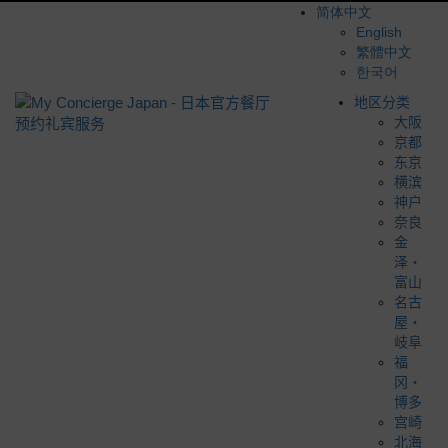
简体中文
English
繁體中文
한국어
地区分类
大阪
京都
东京
横滨
神户
奈良
金
泽・
富山
名古
屋・
岐阜
福
冈・
博多
宫崎
北海