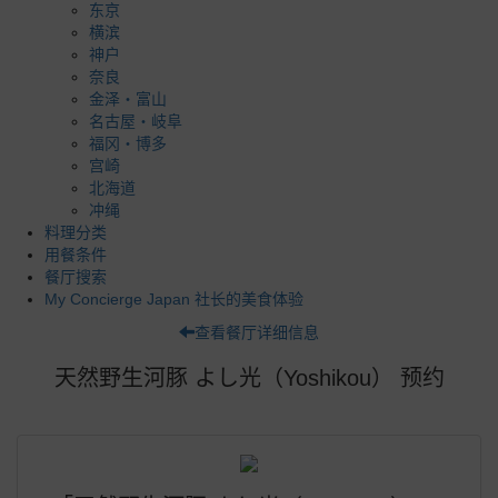
东京
横滨
神户
奈良
金泽・富山
名古屋・岐阜
福冈・博多
宫崎
北海道
冲绳
料理分类
用餐条件
餐厅搜索
My Concierge Japan 社长的美食体验
查看餐厅详细信息
天然野生河豚 よし光（Yoshikou） 预约