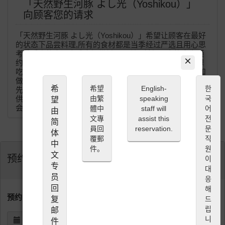
「天然野生河豚 よし光（Yoshikou）」
向顾客您的请求
「天然野生河豚 よし光（Yoshikou）」希望让顾客在最好
的状态下品尝料理,所有的食材都是当季经过严选且用心思
考最适合的烹调方式来提供料理。所以希望顾客能事先预
×
约并且依顾客您的预约内容知道您是否有过敏的食材或想
吃的料理等、为帮您准备最棒的料理,需要确保当季食材和
做料理前准备,也为了让您安心的取得确定的预约,请务必事
希
希望
English-
한
先完成经由paypal（或信用卡）的线上预约付款。为了提
由繁
speaking
국
供最棒的时间给您,「天然野生河豚 よし光（Yoshikou）」
望
会做作万全的准备等待您的光临,也希望您的配合,谢谢。
體中
staff will
어
由
文專
assist this
전
简
員回
reservation.
문
体
覆郵
직
中
件。
원
文
预约
이
专
대
员
응
回
해
预约日期 (日本时间)
复
드
립
邮
니
件