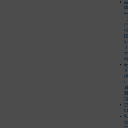
品
牌
牛
（
户
松
阪
近
江
宫
崎
寿
喜
烧
/
涮
涮
锅
烧
肉
铁
板
烧