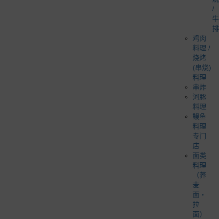
/
牛
排
鸡肉
料理 /
烧烤
(串烧)
料理
串炸
河豚
料理
鳗鱼
料理
专门
店
面类
料理
（荞
麦
面・
拉
面）