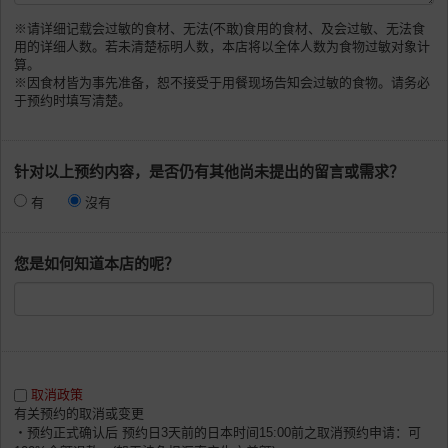
※请详细记载会过敏的食材、无法(不敢)食用的食材、及会过敏、无法食
用的详细人数。若未清楚标明人数，本店将以全体人数为食物过敏对象计
算。
※因食材皆为事先准备，恕不接受于用餐现场告知会过敏的食物。请务必
于预约时填写清楚。
针对以上预约内容，是否仍有其他尚未提出的留言或需求？
有
沒有
您是如何知道本店的呢？
取消政策
有关预约的取消或变更
・预约正式确认后 预约日3天前的日本时间15:00前之取消预约申请：可