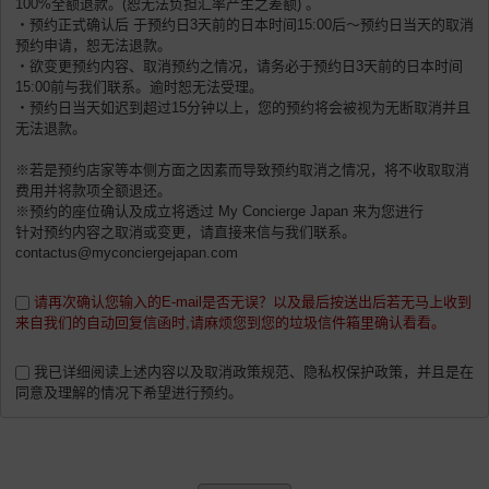
100%全额退款。(恕无法负担汇率产生之差额) 。
・预约正式确认后 于预约日3天前的日本时间15:00后〜预约日当天的取消
预约申请，恕无法退款。
・欲变更预约内容、取消预约之情况，请务必于预约日3天前的日本时间
15:00前与我们联系。逾时恕无法受理。
・预约日当天如迟到超过15分钟以上，您的预约将会被视为无断取消并且
无法退款。
※若是预约店家等本侧方面之因素而导致预约取消之情况，将不收取取消
费用并将款项全额退还。
※预约的座位确认及成立将透过 My Concierge Japan 来为您进行
针对预约内容之取消或变更，请直接来信与我们联系。
contactus@myconciergejapan.com
请再次确认您输入的E-mail是否无误？以及最后按送出后若无马上收到
来自我们的自动回复信函时,请麻烦您到您的垃圾信件箱里确认看看。
我已详细阅读上述内容以及取消政策规范、隐私权保护政策，并且是在
同意及理解的情况下希望进行预约。