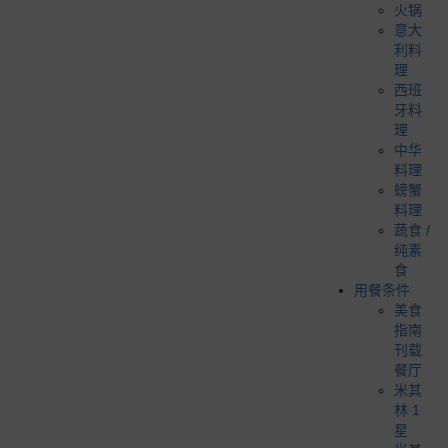
火锅
意大
利料
理
西班
牙料
理
中华
料理
螃蟹
料理
蔬食 /
纯素
食
用餐条件
美食
指南
刊载
餐厅
米其
林 1
星