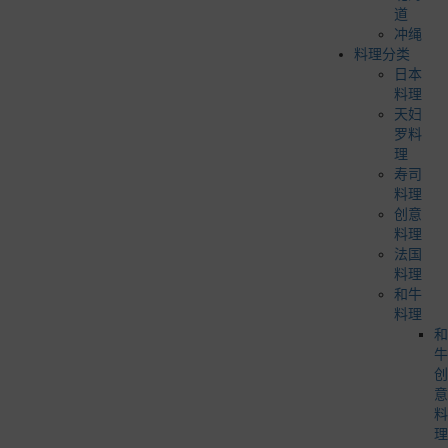
道
冲绳
料理分类
日本
料理
天妇
罗料
理
寿司
料理
创意
料理
法国
料理
和牛
料理
和
牛
创
意
料
理