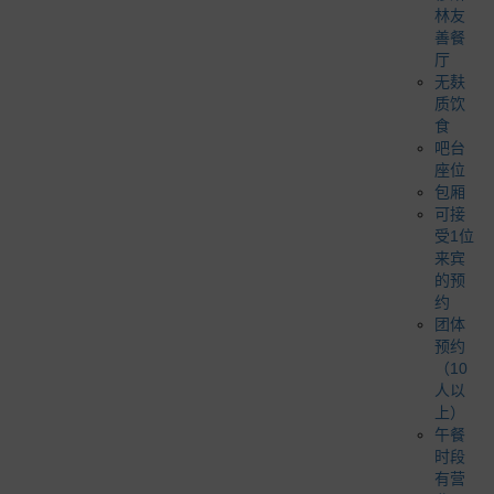
林友
善餐
厅
无麸
质饮
食
吧台
座位
包厢
可接
受1位
来宾
的预
约
团体
预约
（10
人以
上）
午餐
时段
有营