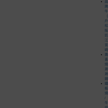
品
牌
牛
（
戶
松
阪
近
江
宮
崎
壽
喜
燒
涮
涮
鍋
鐵
板
燒
/
牛
排