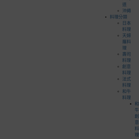
道
沖繩
料理分類
日本
料理
天婦
羅料
理
壽司
料理
創意
料理
法式
料理
和牛
料理
和
牛
創
意
料
理