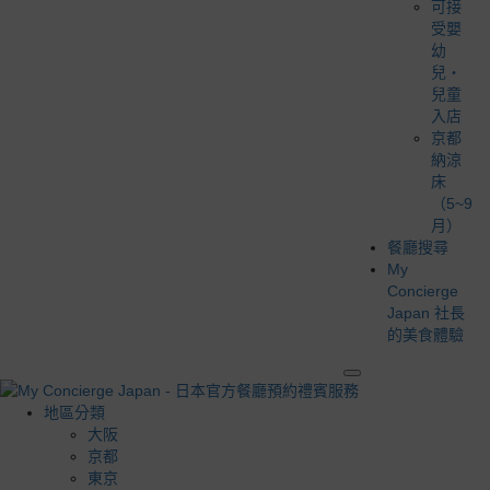
可接
受嬰
幼
兒・
兒童
入店
京都
納涼
床
（5~9
月）
餐廳搜尋
My
Concierge
Japan 社長
的美食體驗
地區分類
大阪
京都
東京