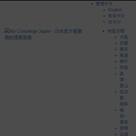
繁體中文
English
简体中文
한국어
地區分類
大阪
京都
東京
橫濱
神戶
奈良
金
澤・
富山
名古
屋・
岐阜
福
岡・
博多
宮崎
北海