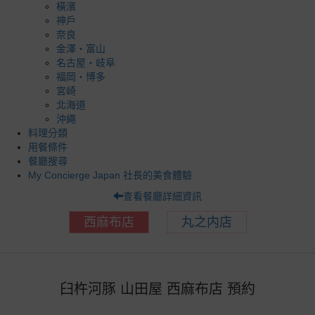
橫濱
神戶
奈良
金澤・富山
名古屋・岐阜
福岡・博多
宮崎
北海道
沖繩
料理分類
用餐條件
餐廳搜尋
My Concierge Japan 社長的美食體驗
查看餐廳詳細資訊
西麻布店
丸之内店
臼杵河豚 山田屋 西麻布店 預約