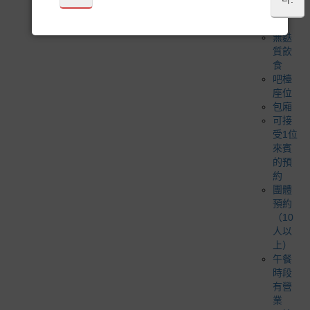
善餐
廳
無麩
質飲
食
吧檯
座位
包廂
可接
受1位
來賓
的預
約
團體
預約
（10
人以
上）
午餐
時段
有營
業