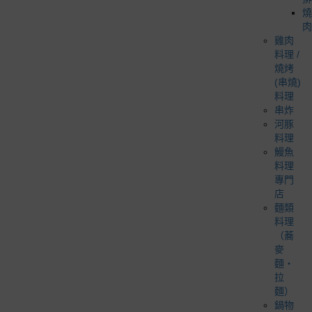
燒
肉
雞肉
料理 /
燒烤
(串燒)
料理
串炸
河豚
料理
鰻魚
料理
專門
店
麵類
料理
（蕎
麥
麵・
拉
麵）
鍋物