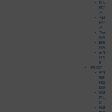
意大
利料
理
西班
牙料
理
中華
料理
螃蟹
料理
蔬食 /
純素
食
用餐條件
美食
指南
刊載
餐廳
米其
林 1
星
米其