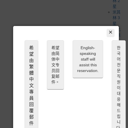
林 2
星
米其
林 3
星
必比
×
登推
薦
米其
希
希望
English-
한
林入
由简
speaking
국
望
選餐
体中
staff will
어
由
廳
文专
assist this
전
繁
高特
员回
reservation.
문
體
米魯
复邮
직
中
特別
件。
원
文
公開
이
專
蔬食 /
대
全素
員
응
食主
回
해
義
覆
드
清真 /
립
郵
穆斯
니
件
林友
다.