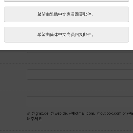
希望由繁體中文專員回覆郵件。
---
希望由简体中文专员回复邮件。
※ @gmx.de, @web.de, @hotmail.com, @outlook.com
해주세요.