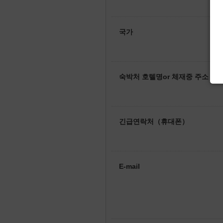
국가
숙박처 호텔명or 체재중 주소
긴급연락처（휴대폰）
E-mail