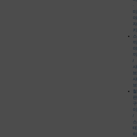
·
미
야
자
키
스
끼
야
끼
/
샤
브
샤
브
철
판
구
이
/
스
테
이