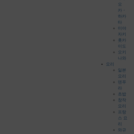
오
카・
하카
타
미야
자키
홋카
이도
오키
나와
요리
일본
요리
덴푸
라
초밥
창작
요리
프랑
스 요
리
와규