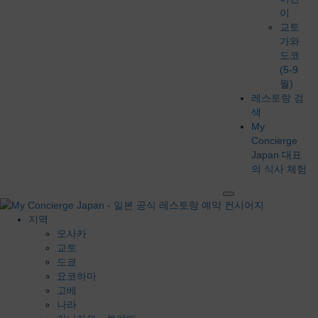
이
교토
가와
도코
(5-9
월)
레스토랑 검
색
My
Concierge
Japan 대표
의 식사 체험
지역
오사카
교토
도쿄
요코하마
고베
나라