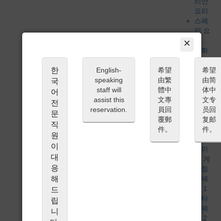
리안
요리
스페
인 요
×
리
중화
요리
한
English-
希望
게 요
希望
speaking
由繁
리
由简
국
staff will
體中
베지
体中
어
assist this
文專
테리
文专
전
reservation.
員回
언 /
员回
문
覆郵
비건
复邮
직
件。
식사 조건
件。
원
미식
이
가이
대
드 게
응
재점
해
미쉐
린 1
드
스타
립
미쉐
니
린 2