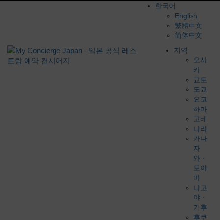
한국어
English
繁體中文
简体中文
지역
오사
카
교토
도쿄
요코
하마
고베
나라
카나
자
와・
토야
마
나고
야・
기후
후쿠