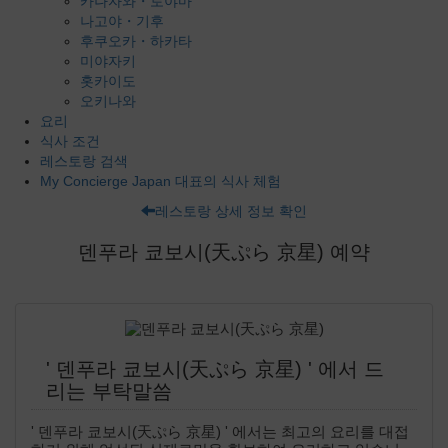
카나자와・토야마
나고야・기후
후쿠오카・하카타
미야자키
홋카이도
오키나와
요리
식사 조건
레스토랑 검색
My Concierge Japan 대표의 식사 체험
레스토랑 상세 정보 확인
덴푸라 쿄보시(天ぷら 京星) 예약
' 덴푸라 쿄보시(天ぷら 京星) ' 에서 드
리는 부탁말씀
' 덴푸라 쿄보시(天ぷら 京星) ' 에서는 최고의 요리를 대접