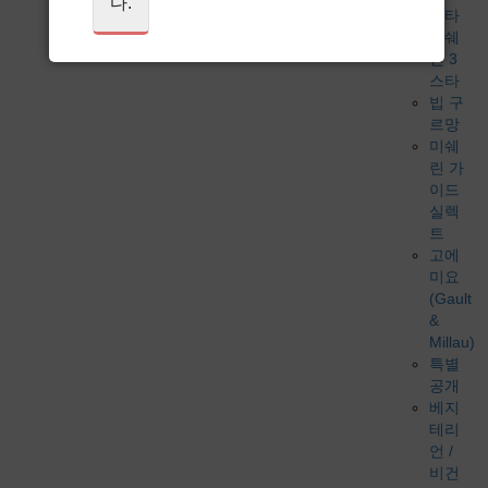
다.
스타
미쉐
린 3
스타
빕 구
르망
미쉐
린 가
이드
실렉
트
고에
미요
(Gault
&
Millau)
특별
공개
베지
테리
언 /
비건