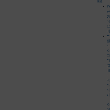
요리
와
규
창
작
요
리
브
랜
드
소
고
기
(
베
·
마
쓰
사
카
·
오
미