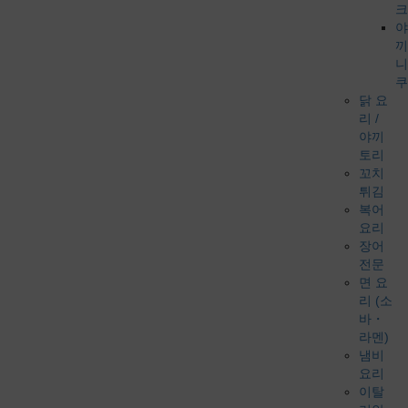
크
야
끼
니
쿠
닭 요
리 /
야끼
토리
꼬치
튀김
복어
요리
장어
전문
면 요
리 (소
바・
라멘)
냄비
요리
이탈