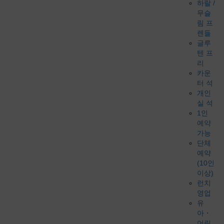
하랄 /
무슬
림 프
렌들
글루
텐 프
리
카운
터 석
개인
실 석
1인
예약
가능
단체
예약
(10인
이상)
런치
영업
유
아・
어린