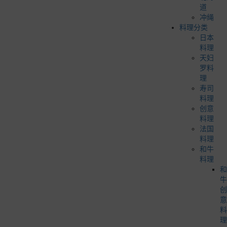
道
冲绳
料理分类
日本
料理
天妇
罗料
理
寿司
料理
创意
料理
法国
料理
和牛
料理
和
牛
创
意
料
理