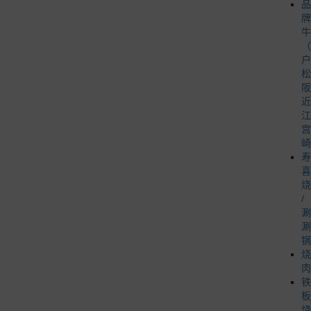
品
牌
牛
（
户
松
阪
近
江
宫
崎
寿
喜
烧
/
涮
涮
锅
烧
肉
铁
板
烧