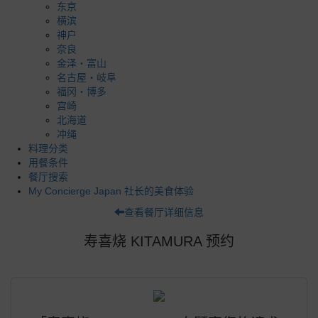
东京
横滨
神户
奈良
金泽・富山
名古屋・岐阜
福冈・博多
宫崎
北海道
冲绳
料理分类
用餐条件
餐厅搜索
My Concierge Japan 社长的美食体验
查看餐厅详细信息
寿喜烧 KITAMURA 预约