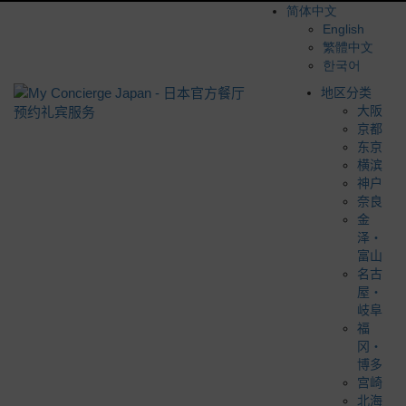
简体中文
English
繁體中文
한국어
地区分类
大阪
京都
东京
横滨
神户
奈良
金
泽・
富山
名古
屋・
岐阜
福
冈・
博多
宫崎
北海