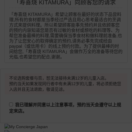
「寿喜烧 KITAMURA」向顾客您的请求
「寿喜烧 KITAMURA」希望让顾客在最好的状态下品尝料
理,所有的食材都是当季经过严选且用心思考最适合的烹调
方式来提供料理。所以希望顾客能事先预约并且依顾客您
的预约内容知道您是否有过敏的食材或想吃的料理等、为
帮您准备最棒的料理,需要确保当季食材和做料理前准备,也
为了让您安心的取得确定的预约,请务必事先完成经由
paypal（或信用卡）的线上预约付款。为了提供最棒的时
间给您,「寿喜烧 KITAMURA」会做作万全的准备等待您的
光临,也希望您的配合,谢谢。
不论选购套餐与否，恕无法接待未满12岁的儿童入店。
预约当天如果发现同行者中有未满12岁的儿童，将必须拒绝您
入店并且无法退款，敬请见谅。
我已理解并同意以上注意事项，预约当天会遵守以上规
定来店。