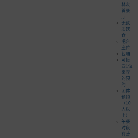
林友
善餐
厅
无麸
质饮
食
吧台
座位
包厢
可接
受1位
来宾
的预
约
团体
预约
（10
人以
上）
午餐
时段
有营