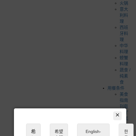
火锅
意大
利料
理
西班
牙料
理
中华
料理
螃蟹
料理
蔬食 /
纯素
食
用餐条件
美食
指南
刊载
餐厅
×
米其
林 1
星
希
希望
English-
한