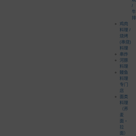
/
牛
排
鸡肉
料理 /
烧烤
(串烧)
料理
串炸
河豚
料理
鳗鱼
料理
专门
店
面类
料理
（荞
麦
面・
拉
面）