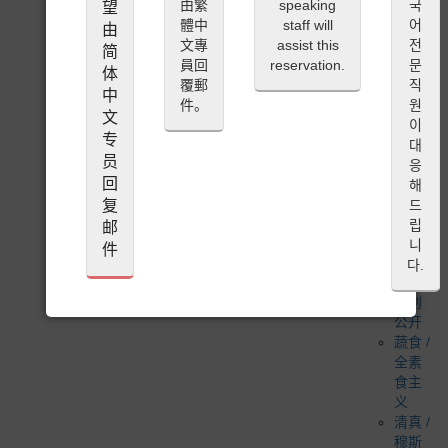
米其
由繁
speaking
국
望
林 2
體中
staff will
어
由
星
文專
assist this
전
简
米其
員回
reservation.
문
体
林 3
覆郵
직
中
星
件。
원
文
必比
이
专
登推
대
员
荐
응
米其
回
해
林入
复
드
选餐
립
邮
厅
니
件
高特
다.
米鲁
特别
公开
蔬食 /
全素
食主
义
清真 /
穆斯