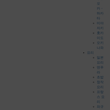
오
카・
하카
타
미야
자키
홋카
이도
오키
나와
요리
일본
요리
덴푸
라
초밥
창작
요리
프랑
스 요
리
와규