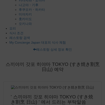
카나자와・토야마
나고야・기후
후쿠오카・하카타
미야자키
홋카이도
오키나와
요리
식사 조건
레스토랑 검색
My Concierge Japan 대표의 식사 체험
레스토랑 상세 정보 확인
스끼야끼 갓포 히야마 TOKYO (すき焼き割烹
日山) 예약
' 스끼야끼 갓포 히야마 TOKYO (すき焼
き割烹 日山) ' 에서 드리는 부탁말씀