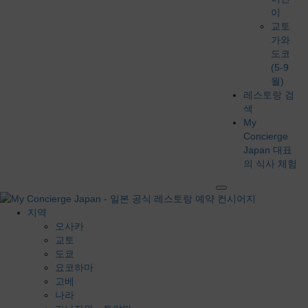
이
교토
가와
도코
(5-9
월)
레스토랑 검
색
My
Concierge
Japan 대표
의 식사 체험
지역
오사카
교토
도쿄
요코하마
고베
나라