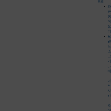
요리
와
규
창
작
요
리
브
랜
드
소
고
기
(
베
·
마
쓰
사
카
·
오
미