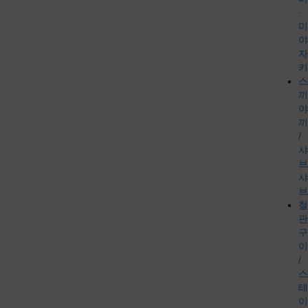
·
미
야
자
키
스
끼
야
끼
/
샤
브
샤
브
철
판
구
이
/
스
테
이