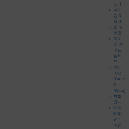
스타
미쉐
린 3
스타
빕 구
르망
미쉐
린 가
이드
실렉
트
고에
미요
(Gault
&
Millau)
특별
공개
베지
테리
언 /
비건