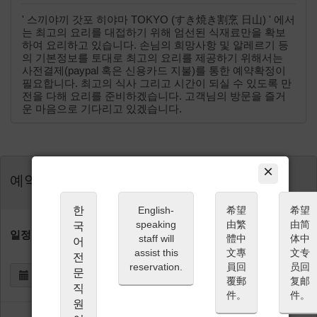
' 스끼야끼 갓포 히야마 TOKYO (すき焼き割烹 日山) ' 에서
는 최고의 요리를 대접하기 위해 엄선된 식재료만을 확보
하여 요리하고 있습니다. 손님의 희망사항 및 알레르기 등
의 기본정보를 토대로 최고의 요리를 제공하기 위해서는
사전결제(paypal 혹은 신용카드 지불)를 통한 예약확정이
필요합니다. 최고의 식사 그리고 시간이 되실 수 있도록 만
전을 다해 요리를 준비하겠습니다. 고객님의 방문을 즐거
운 마음으로 기다리고 있겠습니다.
×
예약
한
English-
希望
希望
speaking
由繁
由简
국
일정 (JST)
staff will
體中
体中
어
assist this
文專
文专
전
reservation.
員回
员回
문
覆郵
复邮
직
件。
件。
원