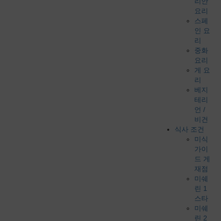
리안
요리
스페
인 요
리
중화
요리
게 요
리
베지
테리
언 /
비건
식사 조건
미식
가이
드 게
재점
미쉐
린 1
스타
미쉐
린 2