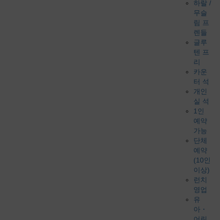
하랄 /
무슬
림 프
렌들
글루
텐 프
리
카운
터 석
개인
실 석
1인
예약
가능
단체
예약
(10인
이상)
런치
영업
유
아・
어린