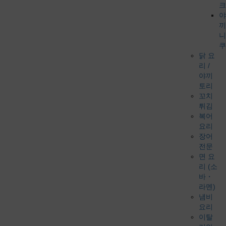
크
야
끼
니
쿠
닭 요
리 /
야끼
토리
꼬치
튀김
복어
요리
장어
전문
면 요
리 (소
바・
라멘)
냄비
요리
이탈