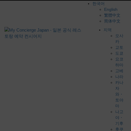
한국어
English
繁體中文
简体中文
지역
오사
카
교토
도쿄
요코
하마
고베
나라
카나
자
와・
토야
마
나고
야・
기후
후쿠