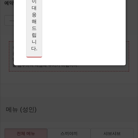
이
예약시간 (JST)
대
응
해
드
립
니
※17:00 및 19:30 예약은 다음 손님 도착 시간 및 영업 종료 시간
다.
관계로 좌석 이용 시간이 2시간으로 제한되어 있습니다.
당일 늦게 도착하셔도 이용 시간의 연장은 불가능하오니, 시간
을 엄수하여 내점해 주시기 바랍니다.
메뉴 (성인)
전체 메뉴
스끼야끼
샤브샤브