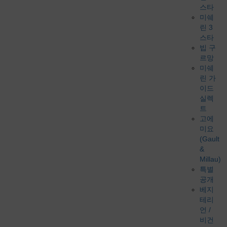
스타
미쉐
린 3
스타
빕 구
르망
미쉐
린 가
이드
실렉
트
고에
미요
(Gault
&
Millau)
특별
공개
베지
테리
언 /
비건