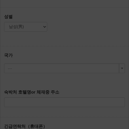
성별
국가
---
숙박처 호텔명or 체재중 주소
긴급연락처（휴대폰）