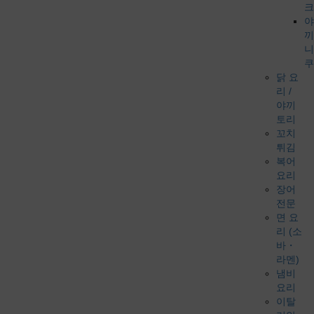
크
야
끼
니
쿠
닭 요
리 /
야끼
토리
꼬치
튀김
복어
요리
장어
전문
면 요
리 (소
바・
라멘)
냄비
요리
이탈