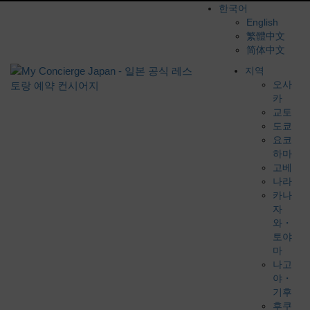
한국어
English
繁體中文
简体中文
지역
오사
카
교토
도쿄
요코
하마
고베
나라
카나
자
와・
토야
마
나고
야・
기후
후쿠