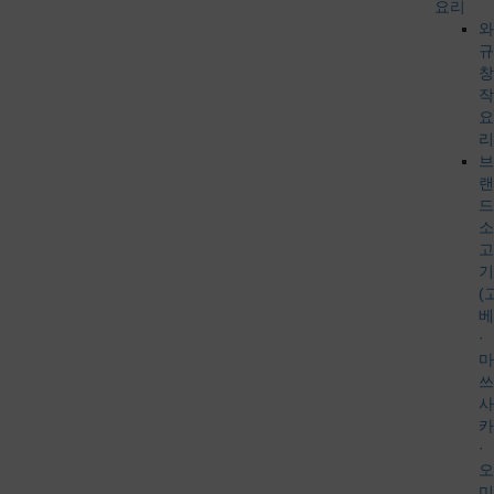
요리
와
규
창
작
요
리
브
랜
드
소
고
기
(
베
·
마
쓰
사
카
·
오
미