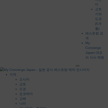
이
교토
가와
도코
(5-9
월)
레스토랑 검
색
My
Concierge
Japan 대표
의 식사 체험
지역
오사카
교토
도쿄
요코하마
고베
나라