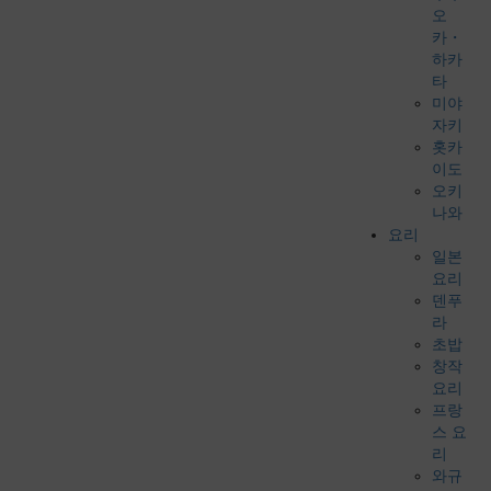
오
카・
하카
타
미야
자키
홋카
이도
오키
나와
요리
일본
요리
덴푸
라
초밥
창작
요리
프랑
스 요
리
와규