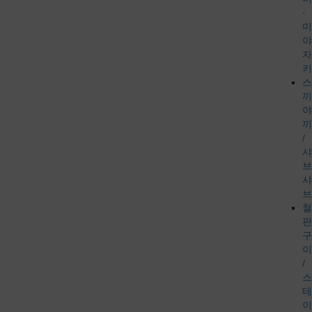
·
미
야
자
키
스
끼
야
끼
/
샤
브
샤
브
철
판
구
이
/
스
테
이