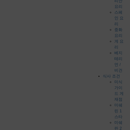
리안
요리
스페
인 요
리
중화
요리
게 요
리
베지
테리
언 /
비건
식사 조건
미식
가이
드 게
재점
미쉐
린 1
스타
미쉐
린 2