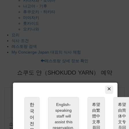
카나자와・토야마
나고야・기후
후쿠오카・하카타
미야자키
홋카이도
오키나와
요리
식사 조건
레스토랑 검색
My Concierge Japan 대표의 식사 체험
레스토랑 상세 정보 확인
쇼쿠도 얀（SHOKUDO YARN） 예약
×
한
English-
希望
希望
쇼쿠도 얀（SHOKUDO YARN） 에서
speaking
由繁
由简
국
드리는 부탁말씀
staff will
體中
体中
어
assist this
文專
文专
전
쇼쿠도 얀（SHOKUDO YARN） 에서는 최고의 요리를 대
reservation.
員回
员回