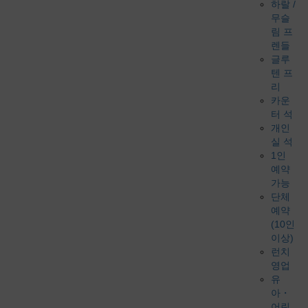
하랄 /
무슬
림 프
렌들
글루
텐 프
리
카운
터 석
개인
실 석
1인
예약
가능
단체
예약
(10인
이상)
런치
영업
유
아・
어린