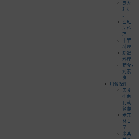
意大
利料
理
西班
牙料
理
中華
料理
螃蟹
料理
蔬食 /
純素
食
用餐條件
美食
指南
刊載
餐廳
米其
林 1
星
米其