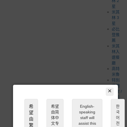
林 2
星
米其
林 3
星
必比
登推
薦
米其
林入
選餐
廳
高特
米魯
特別
公開
×
蔬食 /
全素
食主
希
希望
English-
한
義
由简
speaking
국
望
清真 /
体中
staff will
어
由
穆斯
文专
assist this
전
繁
林友