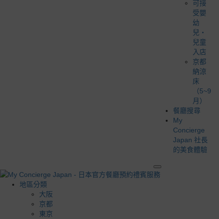
可接
受嬰
幼
兒・
兒童
入店
京都
納涼
床
（5~9
月）
餐廳搜尋
My
Concierge
Japan 社長
的美食體驗
地區分類
大阪
京都
東京