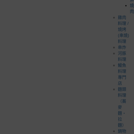
燒
肉
雞肉
料理 /
燒烤
(串燒)
料理
串炸
河豚
料理
鰻魚
料理
專門
店
麵類
料理
（蕎
麥
麵・
拉
麵）
鍋物