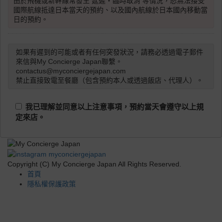
由於飛機或新幹線常發生 延遲・臨時取消 等情況，恕無法接受
國際航線抵達日本當天的預約、以及國內航線於日本國內移動當
日的預約。
如果有遲到的可能或者有任何突發狀況，請務必透過電子郵件
來信與My Concierge Japan聯繫。
contactus@myconciergejapan.com
禁止直接致電至餐廳（包含預約本人或透過飯店、代理人）。
我已理解並同意以上注意事項，預約當天會遵守以上規
定來店。
Copyright (C) My Concierge Japan All Rights Reserved.
首頁
隱私權保護政策