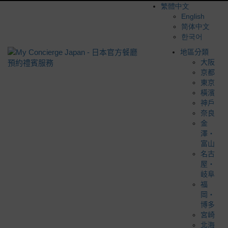
繁體中文
English
简体中文
한국어
地區分類
大阪
京都
東京
橫濱
神戶
奈良
金
澤・
富山
名古
屋・
岐阜
福
岡・
博多
宮崎
北海