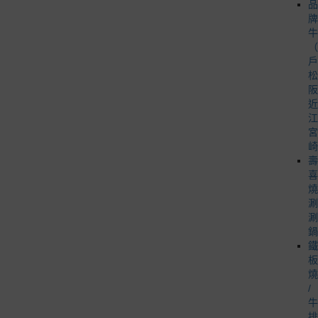
品
牌
牛
（
戶
松
阪
近
江
宮
崎
壽
喜
燒
涮
涮
鍋
鐵
板
燒
/
牛
排