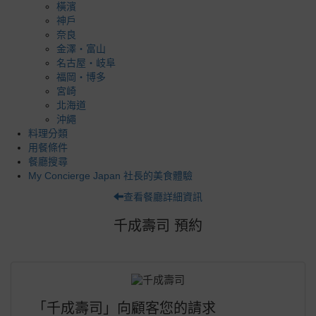
橫濱
神戶
奈良
金澤・富山
名古屋・岐阜
福岡・博多
宮崎
北海道
沖繩
料理分類
用餐條件
餐廳搜尋
My Concierge Japan 社長的美食體驗
查看餐廳詳細資訊
千成壽司 預約
「千成壽司」向顧客您的請求