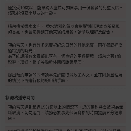
僅接受10歲以上能單獨入座並可獨自享用一份套餐的兒童入店。
請務必填寫小朋友的年齡。
請勿擦拭香水來店。 香水濃烈的氣味會影響到料理本身所呈現
的香氣，也會影響到其他來賓的用餐，請予以理解及配合。
預約當天，也有許多來慶祝紀念日等的其他來賓一同在餐廳裡度
過特別的時光。
為了維護所有來賓都能享有一個良好的用餐環境，請勿穿著T恤
短褲・拖鞋・帽子等過於休閒的服裝來店。
提出預約申請的同時請事先詳閱取消政策內文，並在同意且理解
的情況下再進行預約的申請手續。
③ 嚴格遵守時間
預約當天遲到超過15分鐘以上的情況下，您的預約將會被視為無
斷取消，切勿遲到。請務必於事先保留寬裕的時間提前五分鐘來
店。