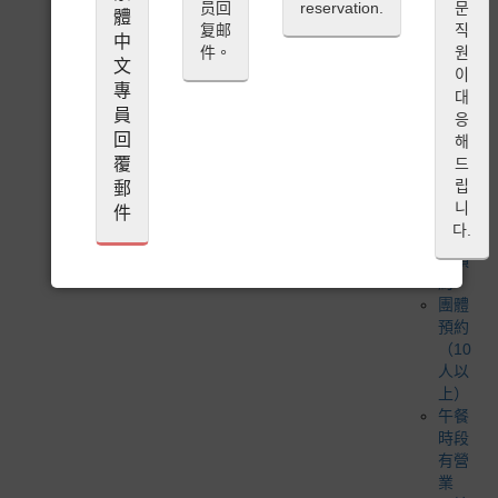
员回
reservation.
문
善餐
體
复邮
직
廳
中
件。
원
無麩
文
이
質飲
專
대
食
員
응
吧檯
回
해
座位
覆
드
包廂
립
郵
可接
니
件
受1位
다.
來賓
的預
約
團體
預約
（10
人以
上）
午餐
時段
有營
業