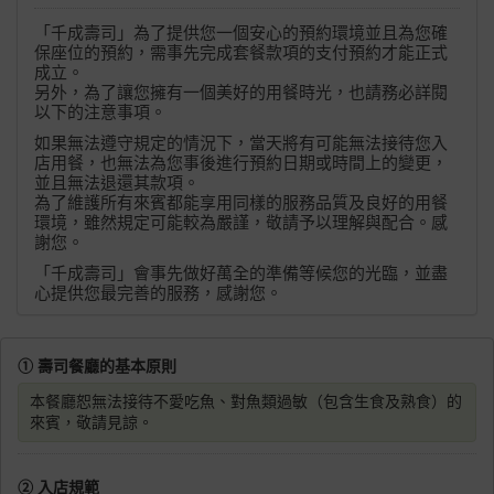
「千成壽司」為了提供您一個安心的預約環境並且為您確
保座位的預約，需事先完成套餐款項的支付預約才能正式
成立。
另外，為了讓您擁有一個美好的用餐時光，也請務必詳閱
以下的注意事項。
如果無法遵守規定的情況下，當天將有可能無法接待您入
店用餐，也無法為您事後進行預約日期或時間上的變更，
並且無法退還其款項。
為了維護所有來賓都能享用同樣的服務品質及良好的用餐
環境，雖然規定可能較為嚴謹，敬請予以理解與配合。感
謝您。
「千成壽司」會事先做好萬全的準備等候您的光臨，並盡
心提供您最完善的服務，感謝您。
① 壽司餐廳的基本原則
本餐廳恕無法接待不愛吃魚、對魚類過敏（包含生食及熟食）的
來賓，敬請見諒。
② 入店規範