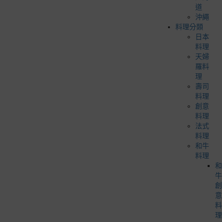
道
沖繩
料理分類
日本
料理
天婦
羅料
理
壽司
料理
創意
料理
法式
料理
和牛
料理
和
牛
創
意
料
理