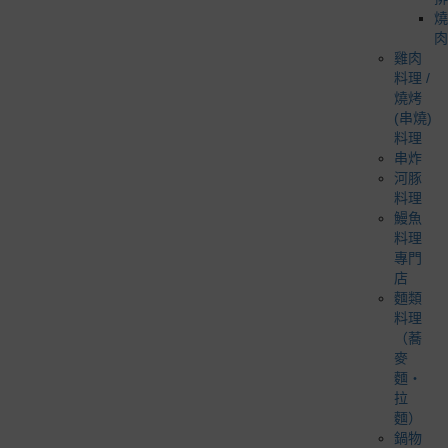
燒
肉
雞肉
料理 /
燒烤
(串燒)
料理
串炸
河豚
料理
鰻魚
料理
專門
店
麵類
料理
（蕎
麥
麵・
拉
麵）
鍋物