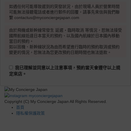
如遇任何可能導致遲到的突發狀況，由於現場人員於營業時間
可能無法接聽電話或者進行郵件的回覆，請事先來信與我們聯
繫 contactus@myconciergejapan.com
由於飛機或新幹線常發生 延遲・臨時取消 等情況，恕無法接受
國際航線抵達日本當天的預約、以及國內航線於日本國內移動
當日的預約。
如以班機、新幹線狀況為由而希望進行臨時的預約取消或預約
變更的情況，恕無法為您更改預約日期時間也無法退款。
我已理解並同意以上注意事項，預約當天會遵守以上規
定來店。
Copyright (C) My Concierge Japan All Rights Reserved.
首頁
隱私權保護政策