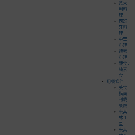
意大
利料
理
西班
牙料
理
中華
料理
螃蟹
料理
蔬食 /
純素
食
用餐條件
美食
指南
刊載
餐廳
米其
林 1
星
米其