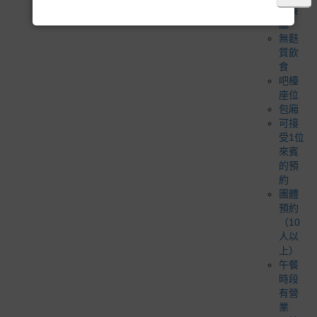
善餐
廳
無麩
質飲
食
吧檯
座位
包廂
可接
受1位
來賓
的預
約
團體
預約
（10
人以
上）
午餐
時段
有營
業