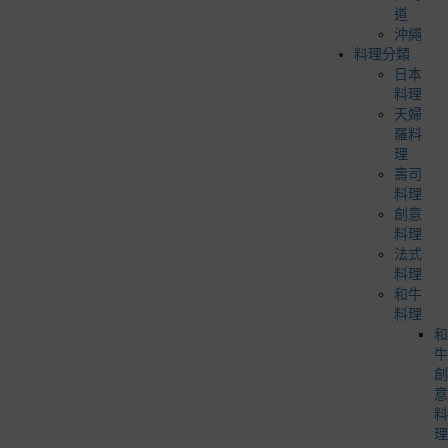
道
沖繩
料理分類
日本
料理
天婦
羅料
理
壽司
料理
創意
料理
法式
料理
和牛
料理
和
牛
創
意
料
理