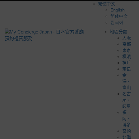
繁體中文
English
简体中文
한국어
地區分類
大阪
京都
東京
橫濱
神戶
奈良
金
澤・
富山
名古
屋・
岐阜
福
岡・
博多
宮崎
北海