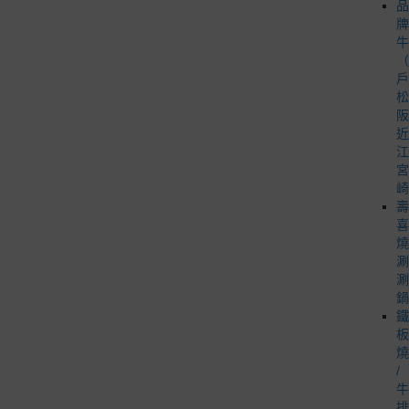
品
牌
牛
（
戶
松
阪
近
江
宮
崎
壽
喜
燒
涮
涮
鍋
鐵
板
燒
/
牛
排