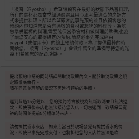
「凌霄（Ryosho）」希望讓顧客在最好的狀態下品嘗料理,
所有的食材都是當季經過嚴選且用心思考最適合的烹調方
式來提供料理。所以希望顧客能事先預約並且依顧客您的
預約內容知道您是否有過敏的食材或想吃的料理等、為幫
您準備最棒的料理,需要確保當季食材和做料理前準備,也為
了讓您安心的取得確定的預約,請務必事先完成經由
paypal（或信用卡）的線上預約付款。為了提供最棒的時
間給您,「凌霄（Ryosho）」會做作萬全的準備等待您的光
臨,也希望您的配合,謝謝。
提出預約申請的同時請詳閱取消政策內文。關於取消政策之規
定將徹底執行。
請在同意並理解的情況下再進行預約的手續。
遲到超過15分鐘以上您的預約將會被視為無斷取消並且無法退
款，即使事後來店也無法接待您入店。切勿遲到！敬請保留寬
裕的時間並提前5分鐘準時來店。
請勿擦拭香水來店。如來店當日於現場發覺有擦拭香水的情
況，即使已事先完成支付，也將拒絕您的入店並無法退款。