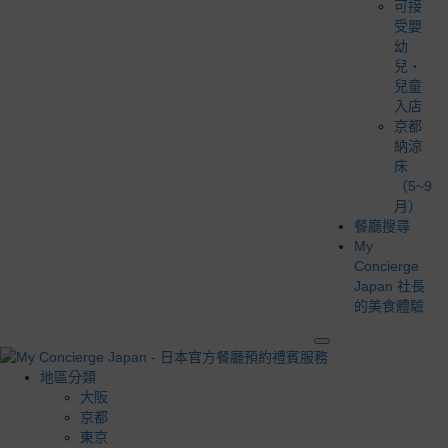
可接
受嬰
幼
兒・
兒童
入店
京都
納涼
床
（5~9
月）
餐廳搜尋
My
Concierge
Japan 社長
的美食體驗
地區分類
大阪
京都
東京