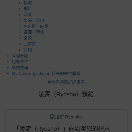
橫濱
神戶
奈良
金澤・富山
名古屋・岐阜
福岡・博多
宮崎
北海道
沖繩
料理分類
用餐條件
餐廳搜尋
My Concierge Japan 社長的美食體驗
查看餐廳詳細資訊
凌霄（Ryosho）預約
「凌霄（Ryosho）」向顧客您的請求