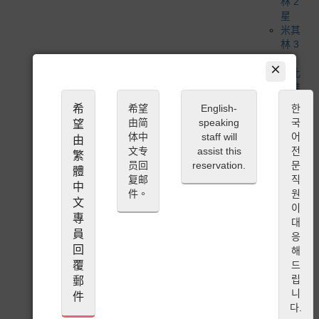
林 2
星
米其
林 3
星
×
必比
登推
薦
希
希望
English-
한
米其
由简
speaking
국
望
林入
体中
staff will
어
由
選餐
文专
assist this
전
繁
廳
员回
reservation.
문
體
高特
复邮
직
中
米魯
件。
원
特別
文
이
公開
專
대
蔬食 /
員
응
全素
回
해
食主
覆
드
義
립
郵
清真 /
니
件
穆斯
다.
林友