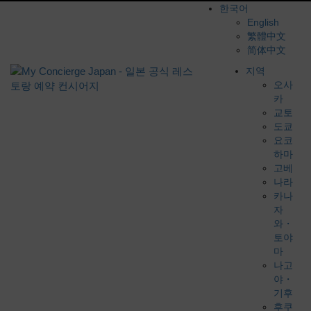
한국어
English
繁體中文
简体中文
지역
오사
카
교토
도쿄
요코
하마
고베
나라
카나
자
와・
토야
마
나고
야・
기후
후쿠