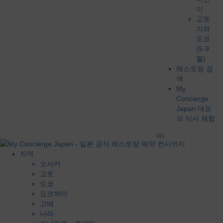
이
교토
가와
도코
(5-9
월)
레스토랑 검
색
My
Concierge
Japan 대표
의 식사 체험
지역
오사카
교토
도쿄
요코하마
고베
나라