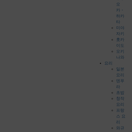
오
카・
하카
타
미야
자키
홋카
이도
오키
나와
요리
일본
요리
덴푸
라
초밥
창작
요리
프랑
스 요
리
와규