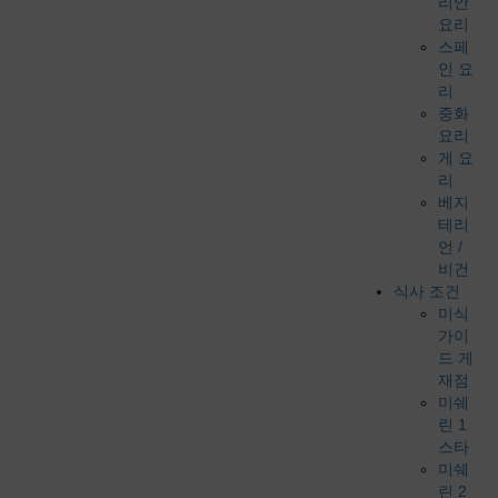
리안
요리
스페
인 요
리
중화
요리
게 요
리
베지
테리
언 /
비건
식사 조건
미식
가이
드 게
재점
미쉐
린 1
스타
미쉐
린 2