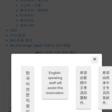
카나자와・토야마
나고야・기후
후쿠오카・하카타
미야자키
홋카이도
오키나와
요리
식사 조건
레스토랑 검색
My Concierge Japan 대표의 식사 체험
레스토랑 상세 정보 확인
×
긴자 오카한 본점 (銀座 岡半本店) 예약
한
English-
希望
希望
speaking
由繁
由简
국
staff will
體中
体中
어
assist this
文專
文专
전
' 긴자 오카한 본점 (銀座 岡半本店) '
reservation.
員回
员回
문
에서 드리는 부탁말씀
覆郵
复邮
직
件。
件。
원
' 긴자 오카한 본점 (銀座 岡半本店) ' 에서는 최고의 요리
이