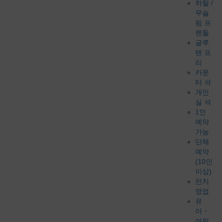
하랄 /
무슬
림 프
렌들
글루
텐 프
리
카운
터 석
개인
실 석
1인
예약
가능
단체
예약
(10인
이상)
런치
영업
유
아・
어린