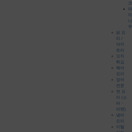
크
야
끼
니
쿠
닭 요
리 /
야끼
토리
꼬치
튀김
복어
요리
장어
전문
면 요
리 (소
바・
라멘)
냄비
요리
이탈