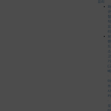
요리
와
규
창
작
요
리
브
랜
드
소
고
기
(
베
·
마
쓰
사
카
·
오
미