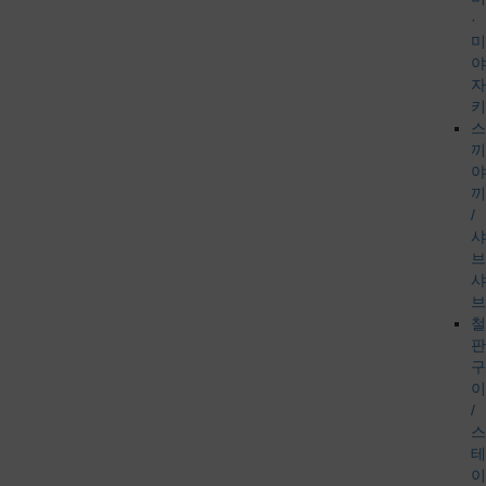
·
미
야
자
키
스
끼
야
끼
/
샤
브
샤
브
철
판
구
이
/
스
테
이