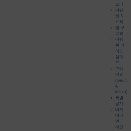
스타
미쉐
린 3
스타
빕 구
르망
미쉐
린 가
이드
실렉
트
고에
미요
(Gault
&
Millau)
특별
공개
베지
테리
언 /
비건