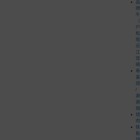
品
牌
牛
（
户
松
阪
近
江
宫
崎
寿
喜
烧
/
涮
涮
锅
烧
肉
铁
板
烧