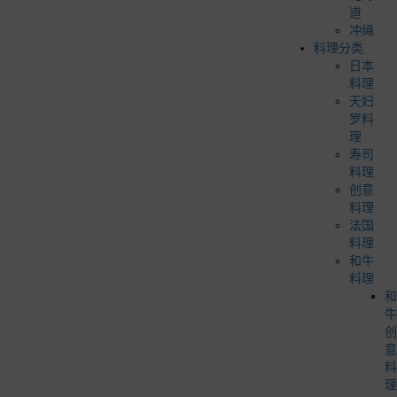
道
冲绳
料理分类
日本
料理
天妇
罗料
理
寿司
料理
创意
料理
法国
料理
和牛
料理
和
牛
创
意
料
理