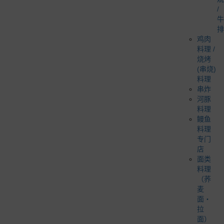
/
牛
排
鸡肉
料理 /
烧烤
(串烧)
料理
串炸
河豚
料理
鳗鱼
料理
专门
店
面类
料理
（荞
麦
面・
拉
面）