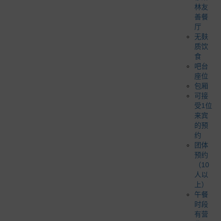
林友
善餐
厅
无麸
质饮
食
吧台
座位
包厢
可接
受1位
来宾
的预
约
团体
预约
（10
人以
上）
午餐
时段
有营