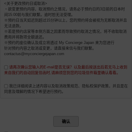
<关于更改预约日或取消>
・欲变更预约内容、取消预约之情况，请务必于预约日的3日前的日本时
间15:00前与我们联繫。逾时恕无法受理。
※预约日当天如迟到超过15分钟以上，您的预约将会被视为无断取消并且
无法退款。
※若是预约店家等本侧方面之因素而导致预约取消之情况，将不收取取消
费用并将款项全额退还。
※预约的座位确认及成立将透过 My Concierge Japan 来为您进行
针对预约内容之取消或变更，请直接来信与我们联繫。
contactus@myconciergejapan.com
请再次确认您输入的E-mail是否无误？以及最后按送出后若无马上收到
来自我们的自动回复信函时,请麻烦您到您的垃圾信件箱里确认看看。
我已详细阅读上述内容以及取消政策规范、隐私权保护政策，并且是在
同意及理解的情况下希望进行预约。
确认