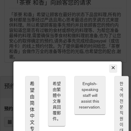
「茶寮 和香」向顾客您的请求
「茶寮 和香」希望让顾客在最好的状态下品尝料理,所有的
食材都是当季经过严选且用心思考最适合的烹调方式来提
供料理。所以希望顾客能事先预约并且依顾客您的预约内
容知道您是否有过敏的食材或想吃的料理等、为帮您准备
最棒的料理,需要确保当季食材和做料理前准备,也为了让您
安心的取得确定的预约,请务必事先完成经由paypal（或信
用卡）的线上预约付款。为了提供最棒的时间给您,「茶寮
和香」会做作万全的准备等待您的光临,也希望您的配合,谢
谢。
×
希
希望
English-
한
预约
由繁
speaking
국
望
體中
staff will
어
由
文專
assist this
전
简
員回
reservation.
문
预约日期 (JST)
体
覆郵
직
中
件。
원
文
이
专
대