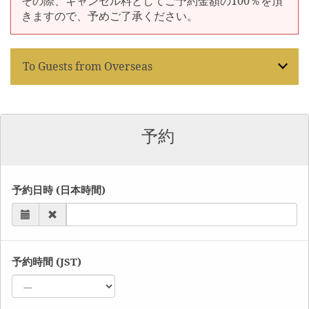
その際、キャンセル料としてご予約金額の100％を頂
きますので、予めご了承ください。
To Guests from Overseas
This reservation form can only handle
reservations for Japanese-speakers. In order to
avoid any miscommunication regarding allergies
予約
and restaurant rules etc, please make a
reservation from the URL below where you will
be assisted by a multi-language concierge team.
予約日時 (日本時間)
English
繁体中文
簡体中文
한국어
予約時間 (JST)