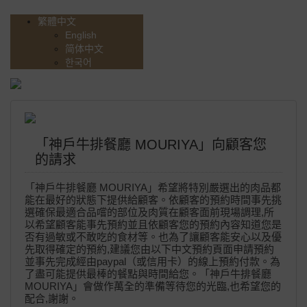
繁體中文
English
简体中文
한국어
「神戶牛排餐廳 MOURIYA」向顧客您
的請求
「神戶牛排餐廳 MOURIYA」希望將特別嚴選出的肉品都
能在最好的狀態下提供給顧客。依顧客的預約時間事先挑
選確保最適合品嚐的部位及肉質在顧客面前現場調理,所
以希望顧客能事先預約並且依顧客您的預約內容知道您是
否有過敏或不敢吃的食材等。也為了讓顧客能安心以及優
先取得確定的預約,建議您由以下中文預約頁面申請預約
並事先完成經由paypal（或信用卡）的線上預約付款。為
了盡可能提供最棒的餐點與時間給您。「神戶牛排餐廳
MOURIYA」會做作萬全的準備等待您的光臨,也希望您的
配合,謝謝。