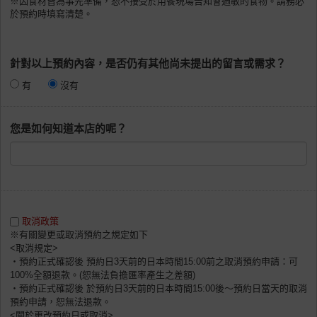
※因食材皆為事先準備，恕不接受於用餐現場告知會過敏的食物。請務必
於預約時填寫清楚。
針對以上預約內容，是否仍有其他尚未提出的留言或需求？
有
沒有
您是如何知道本店的呢？
取消政策
※有關變更或取消預約之規定如下
<取消規定>
・預約正式確認後 預約日3天前的日本時間15:00前之取消預約申請：可
100%全額退款。(恕無法負擔匯率產生之差額)
・預約正式確認後 於預約日3天前的日本時間15:00後〜預約日當天的取消
預約申請，恕無法退款。
<關於更改預約日或取消>