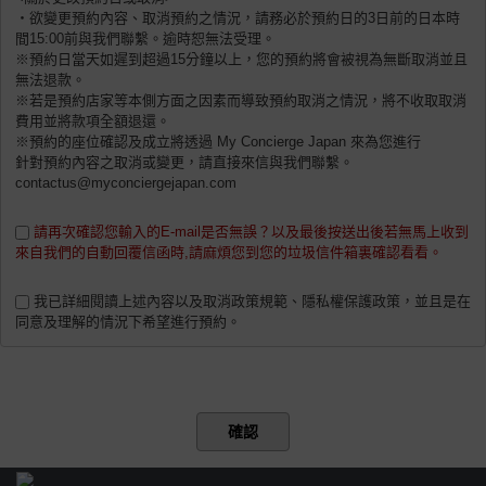
・欲變更預約內容、取消預約之情況，請務必於預約日的3日前的日本時
間15:00前與我們聯繫。逾時恕無法受理。
※預約日當天如遲到超過15分鐘以上，您的預約將會被視為無斷取消並且
無法退款。
※若是預約店家等本側方面之因素而導致預約取消之情況，將不收取取消
費用並將款項全額退還。
※預約的座位確認及成立將透過 My Concierge Japan 來為您進行
針對預約內容之取消或變更，請直接來信與我們聯繫。
contactus@myconciergejapan.com
請再次確認您輸入的E-mail是否無誤？以及最後按送出後若無馬上收到
來自我們的自動回覆信函時,請麻煩您到您的垃圾信件箱裏確認看看。
我已詳細閱讀上述內容以及取消政策規範、隱私權保護政策，並且是在
同意及理解的情況下希望進行預約。
確認