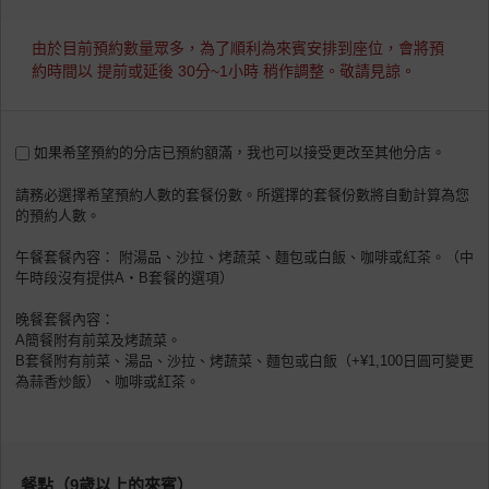
由於目前預約數量眾多，為了順利為來賓安排到座位，會將預
約時間以 提前或延後 30分~1小時 稍作調整。敬請見諒。
如果希望預約的分店已預約額滿，我也可以接受更改至其他分店。
請務必選擇希望預約人數的套餐份數。所選擇的套餐份數將自動計算為您
的預約人數。
午餐套餐內容： 附湯品、沙拉、烤蔬菜、麵包或白飯、咖啡或紅茶。（中
午時段沒有提供A・B套餐的選項）
晚餐套餐內容：
A簡餐附有前菜及烤蔬菜。
B套餐附有前菜、湯品、沙拉、烤蔬菜、麵包或白飯（+¥1,100日圓可變更
為蒜香炒飯）、咖啡或紅茶。
餐點（9歳以上的來賓）