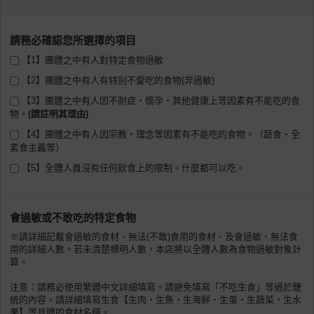
請務必確認您所選擇的項目
【1】團體之中有人對特定食物過敏
【2】團體之中有人有特別不愛吃的食物(非過敏)
【3】團體之中有人因不耐症・懷孕・其他健康上等因素有不能吃的食
物。
【4】團體之中有人因宗教・理念等因素有不能吃的食物。（蔬食・全
素食主義等）
【5】全體人員沒有任何飲食上的限制。什麼都可以吃。
會過敏或不敢吃的特定食物
※請詳細記載會過敏的食材、無法(不敢)食用的食材、及會過敏、無法食
用的詳細人數。若未清楚標明人數，本店將以全體人數為食物過敏對象計
算。
注意：請務必使用繁體中文詳細填寫。請避免填寫「不吃生食」等過於籠
統的內容。請詳細填寫生食【生肉・生魚・生海鮮・生蛋・生蔬菜・生水
果】等具體的食材名稱。