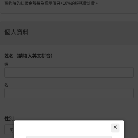
預約時的結賬金額將為標示價另+10%的服務費計費。
個人資料
姓名（請填入英文拼音）
姓
名
性別
×