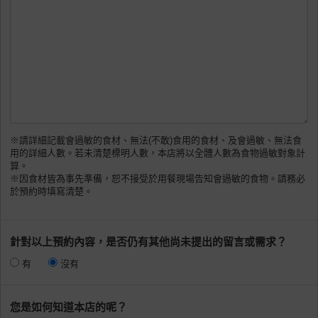
※請詳細記載會過敏的食材、無法(不敢)食用的食材、及會過敏、無法食
用的詳細人數。若未清楚標明人數，本店將以全體人數為食物過敏對象計
算。
※因食材皆為事先準備，恕不接受於用餐現場告知會過敏的食物。請務必
於預約時填寫清楚。
針對以上預約內容，是否仍有其他尚未提出的留言或需求？
有
沒有
您是如何知道本店的呢？