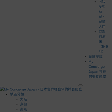
可接
受嬰
幼
兒・
兒童
入店
京都
納涼
床
（5~9
月）
餐廳搜尋
My
Concierge
Japan 社長
的美食體驗
地區分類
大阪
京都
東京