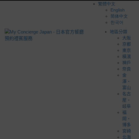
繁體中文
English
简体中文
한국어
地區分類
大阪
京都
東京
橫濱
神戶
奈良
金
澤・
富山
名古
屋・
岐阜
福
岡・
博多
宮崎
北海