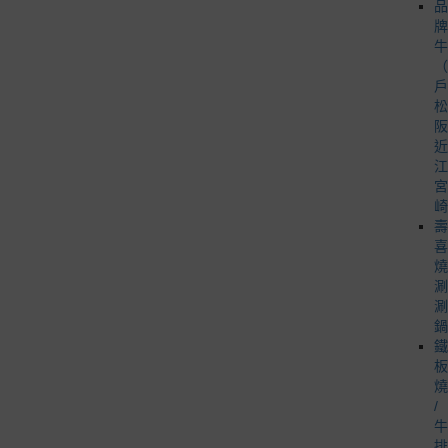
品
牌
牛
（
戶
松
阪
近
江
宮
崎
壽
喜
燒
涮
涮
鍋
鐵
板
燒
/
牛
排