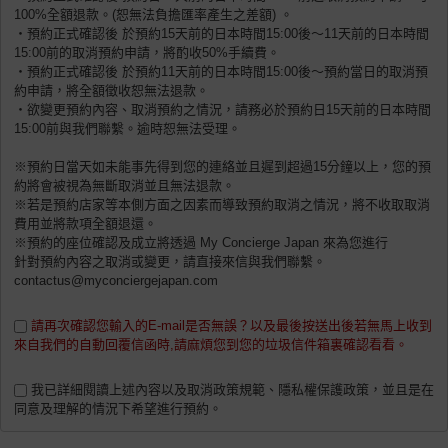
100%全額退款。(恕無法負擔匯率產生之差額) 。
・預約正式確認後 於預約15天前的日本時間15:00後〜11天前的日本時間
15:00前的取消預約申請，將酌收50%手續費。
・預約正式確認後 於預約11天前的日本時間15:00後～預約當日的取消預
約申請，將全額徵收恕無法退款。
・欲變更預約內容、取消預約之情況，請務必於預約日15天前的日本時間
15:00前與我們聯繫。逾時恕無法受理。
※預約日當天如未能事先得到您的連絡並且遲到超過15分鐘以上，您的預
約將會被視為無斷取消並且無法退款。
※若是預約店家等本側方面之因素而導致預約取消之情況，將不收取取消
費用並將款項全額退還。
※預約的座位確認及成立將透過 My Concierge Japan 來為您進行
針對預約內容之取消或變更，請直接來信與我們聯繫。
contactus@myconciergejapan.com
請再次確認您輸入的E-mail是否無誤？以及最後按送出後若無馬上收到
來自我們的自動回覆信函時,請麻煩您到您的垃圾信件箱裏確認看看。
我已詳細閱讀上述內容以及取消政策規範、隱私權保護政策，並且是在
同意及理解的情況下希望進行預約。