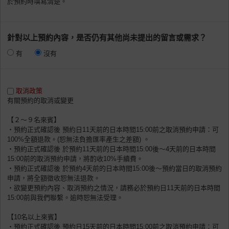
於預約時填寫清楚。
針對以上預約內容，是否仍有其他尚未提出的留言或需求？
有
沒有
取消政策
有關預約的取消或變更
【２～９名來賓】
・預約正式確認後 預約日11天前的日本時間15:00前之取消預約申請：可
100%全額退款。(恕無法負擔匯率產生之差額) 。
・預約正式確認後 於預約11天前的日本時間15:00後〜4天前的日本時間
15:00前的取消預約申請，將酌收10%手續費。
・預約正式確認後 於預約4天前的日本時間15:00後～預約當日的取消預約
申請，將全額徵收恕無法退款。
・欲變更預約內容、取消預約之情況，請務必於預約日11天前的日本時間
15:00前與我們聯繫。逾時恕無法受理。
【10名以上來賓】
・預約正式確認後 預約日15天前的日本時間15:00前之取消預約申請：可