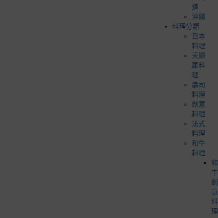
道
沖繩
料理分類
日本
料理
天婦
羅料
理
壽司
料理
創意
料理
法式
料理
和牛
料理
和
牛
創
意
料
理