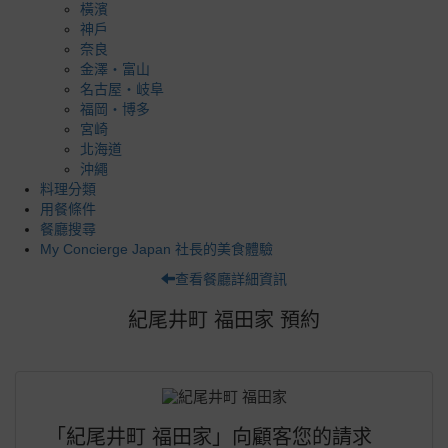
橫濱
神戶
奈良
金澤・富山
名古屋・岐阜
福岡・博多
宮崎
北海道
沖繩
料理分類
用餐條件
餐廳搜尋
My Concierge Japan 社長的美食體驗
查看餐廳詳細資訊
紀尾井町 福田家 預約
「紀尾井町 福田家」向顧客您的請求