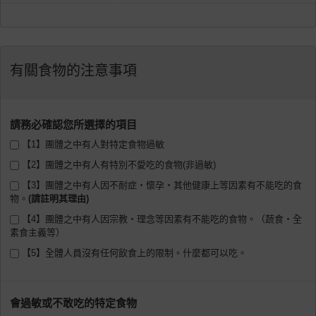
有關食物的注意事項
請務必確認您所選擇的項目
【1】團體之中有人對特定食物過敏
【2】團體之中有人有特別不愛吃的食物(非過敏)
【3】團體之中有人因不耐症・懷孕・其他健康上等因素有不能吃的食
物。
【4】團體之中有人因宗教・理念等因素有不能吃的食物。（蔬食・全
素食主義等）
【5】全體人員沒有任何飲食上的限制。什麼都可以吃。
會過敏或不敢吃的特定食物