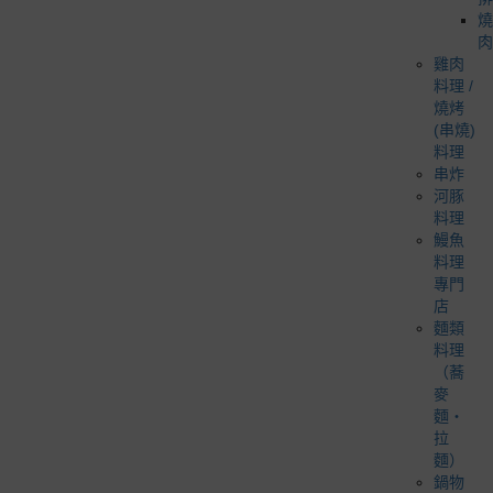
燒
肉
雞肉
料理 /
燒烤
(串燒)
料理
串炸
河豚
料理
鰻魚
料理
專門
店
麵類
料理
（蕎
麥
麵・
拉
麵）
鍋物