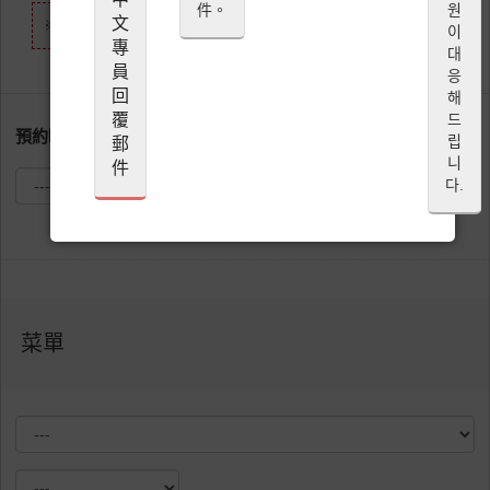
件。
원
文
※ 週六晚餐時段僅接受10名以上來賓的預約。敬請見諒。
이
專
대
員
응
回
해
覆
드
預約時間 (JST)
립
郵
니
件
다.
菜單