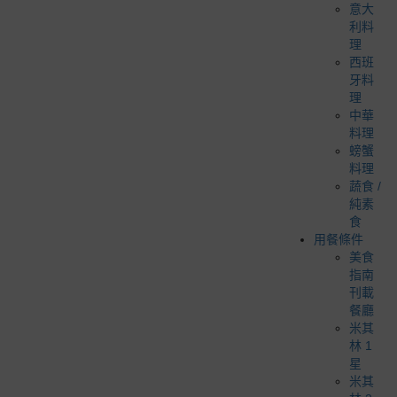
意大
利料
理
西班
牙料
理
中華
料理
螃蟹
料理
蔬食 /
純素
食
用餐條件
美食
指南
刊載
餐廳
米其
林 1
星
米其