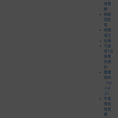
善餐
廳
無麩
質飲
食
吧檯
座位
包廂
可接
受1位
來賓
的預
約
團體
預約
（10
人以
上）
午餐
時段
有營
業