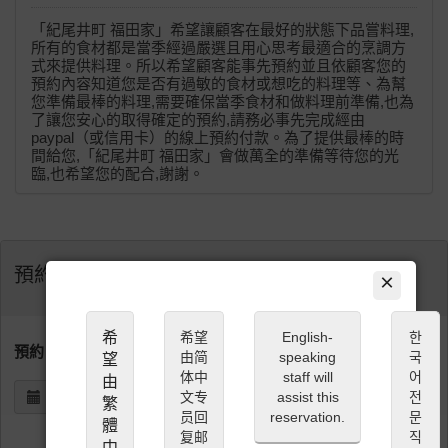
「紀尾井町 福田家」希望讓顧客在最好的狀態下品嘗料理,
所有的食材都是當季經過嚴選且用心思考最適合的烹調方
式來提供料理。所以希望顧客能事先預約並且依顧客您的
預約內容知道您是否有過敏的食材或想吃的料理等、為幫
您準備最棒的料理,需要確保當季食材和做料理前準備,也為
了讓您安心的取得確定的預約,請務必事先完成經由
paypal（或信用卡）的線上預約付款。為了提供最棒的時
間給您,「紀尾井町 福田家」會做萬全的準備等待您的光
臨,也希望您的配合,謝謝。
預約
×
希
希望
English-
한
預約日期 (JST)
由简
speaking
국
望
体中
staff will
어
由
文专
assist this
전
繁
员回
reservation.
문
體
复邮
직
中