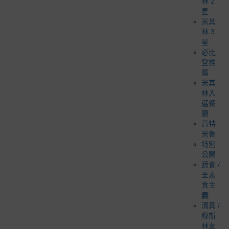
林 2
星
米其
林 3
星
必比
登推
薦
米其
林入
選餐
廳
高特
米魯
特別
公開
蔬食 /
全素
食主
義
清真 /
穆斯
林友