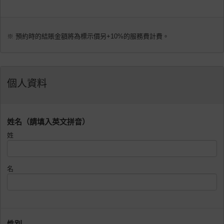
※ 預約時的結賬金額將為標示價另+10%的服務費計費。
個人資料
姓名（請填入英文拼音）
姓
名
性別