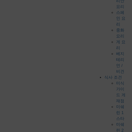
리안
요리
스페
인 요
리
중화
요리
게 요
리
베지
테리
언 /
비건
식사 조건
미식
가이
드 게
재점
미쉐
린 1
스타
미쉐
린 2