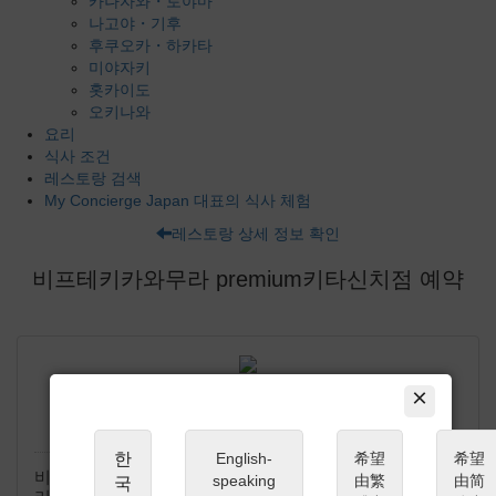
카나자와・토야마
나고야・기후
후쿠오카・하카타
미야자키
홋카이도
오키나와
요리
식사 조건
레스토랑 검색
My Concierge Japan 대표의 식사 체험
레스토랑 상세 정보 확인
비프테키카와무라 premium키타신치점 예약
×
비프테키카와무라 premium키타신치점
에서 드리는 부탁말씀
한
English-
希望
希望
비프테키카와무라 premium키타신치점 에서는 최고의 요
speaking
由繁
由简
국