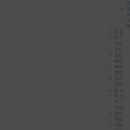
크
야
끼
니
쿠
닭 요
리 /
야끼
토리
꼬치
튀김
복어
요리
장어
전문
면 요
리 (소
바・
라멘)
냄비
요리
이탈