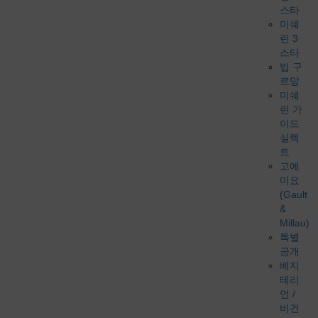
스타
미쉐
린 3
스타
빕 구
르망
미쉐
린 가
이드
실렉
트
고에
미요
(Gault
&
Millau)
특별
공개
베지
테리
언 /
비건