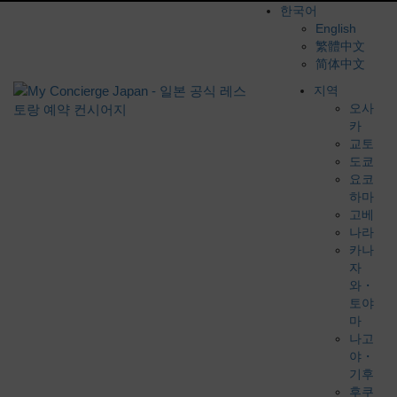
한국어
English
繁體中文
简体中文
지역
오사
카
교토
도쿄
요코
하마
고베
나라
카나
자
와・
토야
마
나고
야・
기후
후쿠