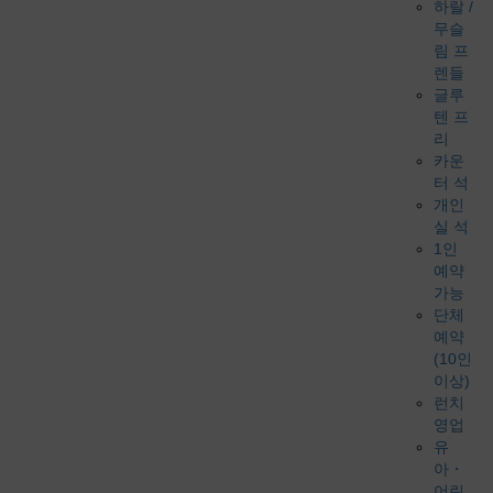
하랄 /
무슬
림 프
렌들
글루
텐 프
리
카운
터 석
개인
실 석
1인
예약
가능
단체
예약
(10인
이상)
런치
영업
유
아・
어린