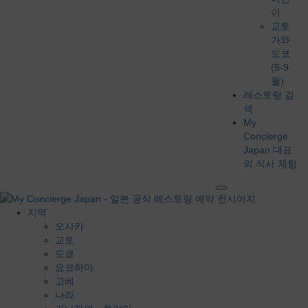
이
교토
가와
도코
(5-9
월)
레스토랑 검
색
My
Concierge
Japan 대표
의 식사 체험
지역
오사카
교토
도쿄
요코하마
고베
나라