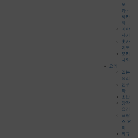
오
카・
하카
타
미야
자키
홋카
이도
오키
나와
요리
일본
요리
덴푸
라
초밥
창작
요리
프랑
스 요
리
와규