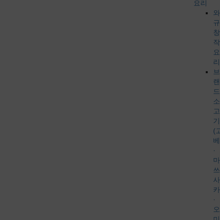
요리
와
규
창
작
요
리
브
랜
드
소
고
기
(
베
·
마
쓰
사
카
·
오
미