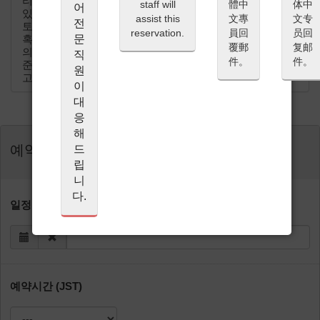
리를 대접하기 위해 엄선된 식재료만을 확보하여 요리하고
staff will
體中
体中
어
있습니다. 손님의 희망사항 및 알레르기 등의 기본정보를
assist this
文專
文专
전
토대로 최고의 요리를 제공하기 위해서는 사전결제(paypal
reservation.
員回
员回
문
혹은 신용카드 지불)를 통한 예약확정이 필요합니다. 최고
覆郵
复邮
의 식사 그리고 시간이 되실 수 있도록 만전을 다해 요리를
직
件。
件。
준비하겠습니다. 고객님의 방문을 즐거운 마음으로 기다리
원
고 있겠습니다.
이
대
응
해
예약
드
립
니
다.
일정 (JST)
예약시간 (JST)