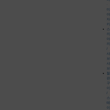
·
미
야
자
키
스
끼
야
끼
/
샤
브
샤
브
철
판
구
이
/
스
테
이