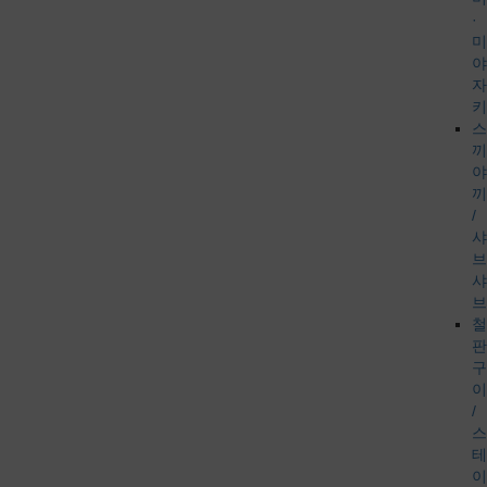
·
미
야
자
키
스
끼
야
끼
/
샤
브
샤
브
철
판
구
이
/
스
테
이