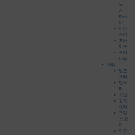
오
카・
하카
타
미야
자키
홋카
이도
오키
나와
요리
일본
요리
덴푸
라
초밥
창작
요리
프랑
스 요
리
와규