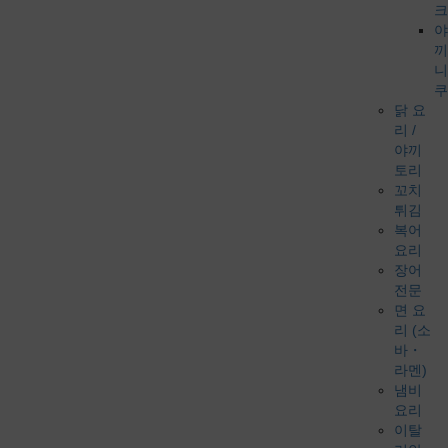
크
야
끼
니
쿠
닭 요
리 /
야끼
토리
꼬치
튀김
복어
요리
장어
전문
면 요
리 (소
바・
라멘)
냄비
요리
이탈