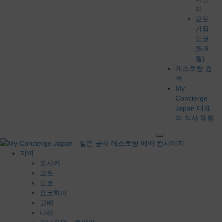
이
교토
가와
도코
(5-9
월)
레스토랑 검
색
My
Concierge
Japan 대표
의 식사 체험
지역
오사카
교토
도쿄
요코하마
고베
나라