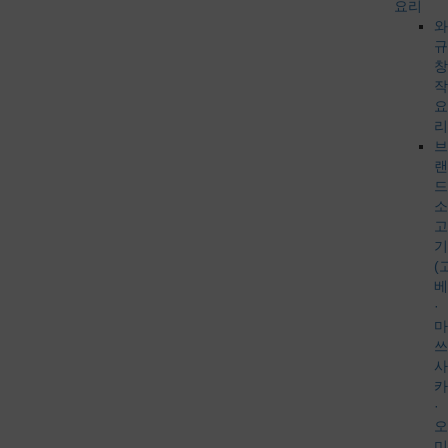
요리
와
규
창
작
요
리
브
랜
드
소
고
기
(
베
·
마
쓰
사
카
·
오
미