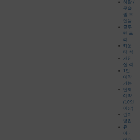
하랄 /
무슬
림 프
렌들
글루
텐 프
리
카운
터 석
개인
실 석
1인
예약
가능
단체
예약
(10인
이상)
런치
영업
유
아・
어린