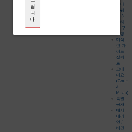
스타
립
미쉐
니
린 3
다.
스타
빕 구
르망
미쉐
린 가
이드
실렉
트
고에
미요
(Gault
&
Millau)
특별
공개
베지
테리
언 /
비건