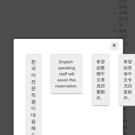
리안
요리
스페
인 요
리
중화
요리
게 요
×
리
베지
테리
한
English-
希望
希望
언 /
speaking
由繁
由简
국
비건
staff will
體中
体中
어
식사 조건
assist this
文專
文专
전
미식
reservation.
員回
员回
문
가이
覆郵
复邮
직
드 게
件。
件。
원
재점
이
미쉐
대
린 1
스타
응
미쉐
해
린 2
드