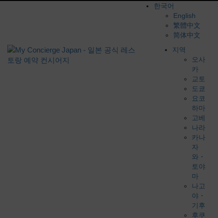
한국어
English
繁體中文
简体中文
지역
오사
카
교토
도쿄
요코
하마
고베
나라
카나
자
와・
토야
마
나고
야・
기후
후쿠