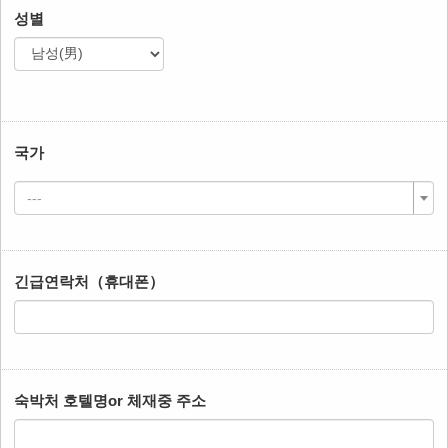
성별
국가
---
긴급연락처（휴대폰）
숙박처 호텔명or 체재중 주소