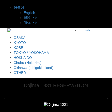
한국어
English
繁體中文
简体中文
English
OSAKA
KYOTO
KOBE
TOKYO / YOKOHAMA
HOKKAIDO
Chubu (Hokuriku)
Okinawa (Ishigaki Island)
OTHER
Dojima 1331 RESERVATION