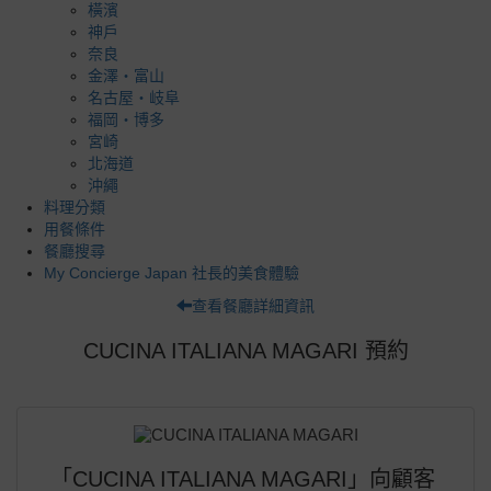
橫濱
神戶
奈良
金澤・富山
名古屋・岐阜
福岡・博多
宮崎
北海道
沖繩
料理分類
用餐條件
餐廳搜尋
My Concierge Japan 社長的美食體驗
查看餐廳詳細資訊
CUCINA ITALIANA MAGARI 預約
「CUCINA ITALIANA MAGARI」向顧客