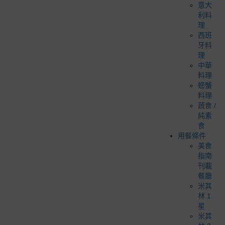
意大
利料
理
西班
牙料
理
中華
料理
螃蟹
料理
蔬食 /
純素
食
用餐條件
美食
指南
刊載
餐廳
米其
林 1
星
米其