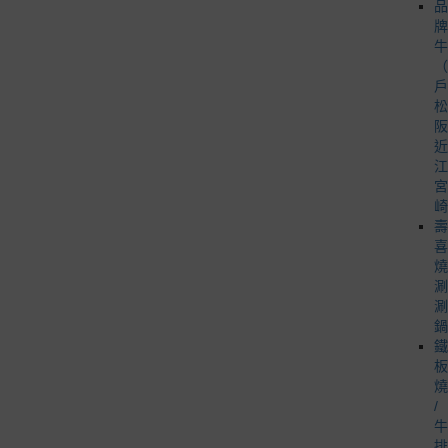
品
牌
牛
（
戶
松
阪
近
江
宮
崎
壽
喜
燒
涮
涮
鍋
鐵
板
燒
/
牛
排