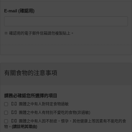
E-mail (確認用)
※ 確認用的電子郵件信箱請勿複製貼上。
有關食物的注意事項
請務必確認您所選擇的項目
【1】團體之中有人對特定食物過敏
【2】團體之中有人有特別不愛吃的食物(非過敏)
【3】團體之中有人因不耐症・懷孕・其他健康上等因素有不能吃的食
物。