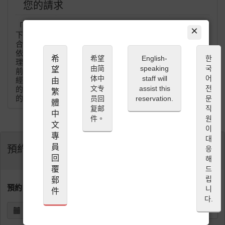
您的請求
「CUCINA ITALIANA MAGARI」希望讓顧客在最好的狀態
×
下品嘗料理,所有的食材都是當季經過嚴選且用心思考最適
合的烹調方式來提供料理。所以希望顧客能事先預約並且
依顧客您的預約內容知道您是否有過敏的食材或想吃的料
希
希望
English-
한
理等、為幫您準備最棒的料理,需要確保當季食材和做料理
由简
speaking
국
望
前準備,也為了讓您安心的取得確定的預約,請務必事先完成
体中
staff will
어
經由paypal（或信用卡）的線上預約付款。為了提供最棒
由
文专
assist this
전
的時間給您,「CUCINA ITALIANA MAGARI」會做作萬全
繁
的準備等待您的光臨,也希望您的配合,謝謝。
员回
reservation.
문
體
复邮
직
中
件。
원
文
이
專
대
員
預約
응
回
해
覆
드
립
郵
預約日期 (JST)
니
件
다.