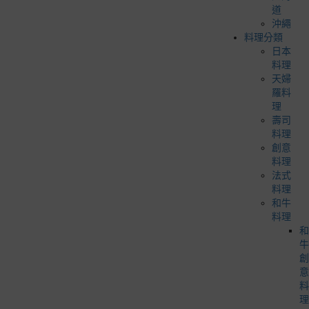
道
沖繩
料理分類
日本
料理
天婦
羅料
理
壽司
料理
創意
料理
法式
料理
和牛
料理
和
牛
創
意
料
理