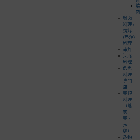
燒
肉
雞肉
料理 /
燒烤
(串燒)
料理
串炸
河豚
料理
鰻魚
料理
專門
店
麵類
料理
（蕎
麥
麵・
拉
麵）
鍋物