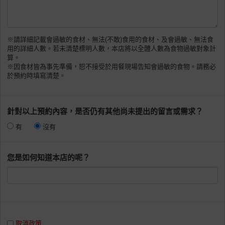
※請詳細記載會過敏的食材、無法(不敢)食用的食材、及會過敏、無法食
用的詳細人數。若未清楚標明人數，本店將以全體人數為食物過敏對象計
算。
※因食材皆為事先準備，恕不接受於用餐現場告知會過敏的食物。請務必
於預約時填寫清楚。
針對以上預約內容，是否仍有其他尚未提出的留言或需求？
有
沒有
您是如何知道本店的呢？
取消政策