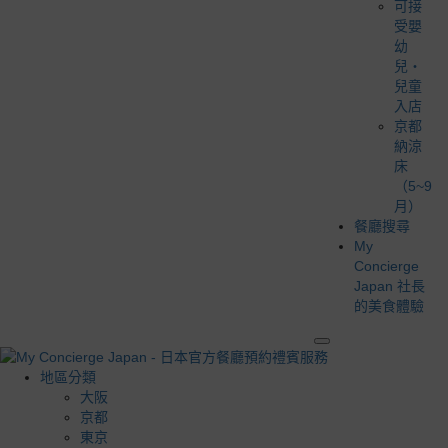
可接
受嬰
幼
兒・
兒童
入店
京都
納涼
床
（5~9
月）
餐廳搜尋
My
Concierge
Japan 社長
的美食體驗
地區分類
大阪
京都
東京