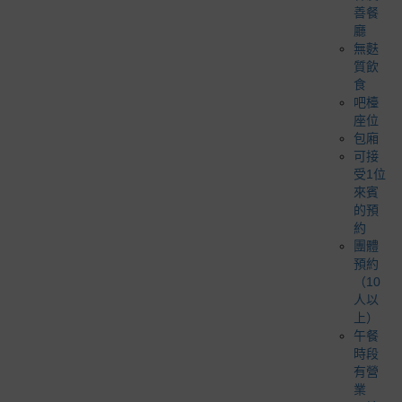
善餐
廳
無麩
質飲
食
吧檯
座位
包廂
可接
受1位
來賓
的預
約
團體
預約
（10
人以
上）
午餐
時段
有營
業