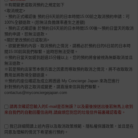
※有關變更或取消預約之規定如下
<取消規定>
・預約正式確認後 預約日6天前的日本時間15:00前之取消預約申請：可
100%全額退款。(恕無法負擔匯率產生之差額)
・預約正式確認後 於預約日6天前的日本時間15:00後〜預約日當天的取消
預約申請，恕無法退款。
<關於更改預約日或取消>
・欲變更預約內容、取消預約之情況，請務必於預約日的6日前的日本時
間15:00前與我們聯繫。逾時恕無法受理。
※預約日當天如遲到超過15分鐘以上，您的預約將會被視為無斷取消並且
無法退款。
※若是預約店家等本側方面之因素而導致預約取消之情況，將不收取取消
費用並將款項全額退還。
※預約的座位確認及成立將透過 My Concierge Japan 來為您進行
針對預約內容之取消或變更，請直接來信與我們聯繫。
contactus@myconciergejapan.com
請再次確認您輸入的E-mail是否無誤？以及最後按送出後若無馬上收到
來自我們的自動回覆信函時,請麻煩您到您的垃圾信件箱裏確認看看。
我已詳細閱讀上述內容以及取消政策規範、隱私權保護政策，並且是在
同意及理解的情況下希望進行預約。