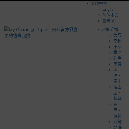
繁體中文
English
简体中文
한국어
地區分類
大阪
京都
東京
橫濱
神戶
奈良
金
澤・
富山
名古
屋・
岐阜
福
岡・
博多
宮崎
北海