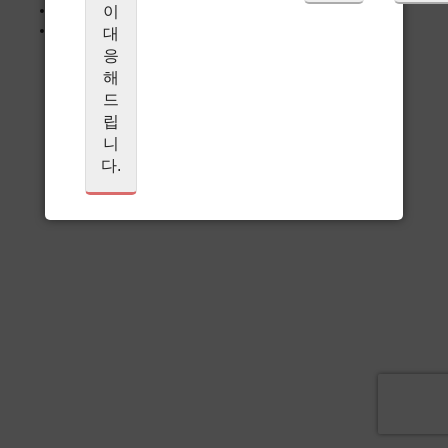
TOP
이
개인정보보호방침
대
응
해
드
립
니
다.