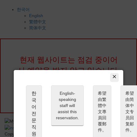
한국어
English
繁體中文
简体中文
현재 웹사이트는 점검 중이어
서 예약을 받지 않고 있습니다.
×
(예약 재개일은 미정입니다) 양
해 부탁드립니다.
한
English-
希望
希望
speaking
由繁
由简
국
staff will
體中
体中
어
assist this
文專
文专
전
reservation.
員回
员回
문
覆郵
复邮
직
件。
件。
원
Copyright (C) My Concierge Japan All Rights Reserved.